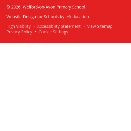
© 2026 Welford-on-Avon Primary School
Website Design for Schools by
e4education
High Visibility
•
Accessibility Statement
•
View Sitemap
Privacy Policy
•
Cookie Settings
Cookie Policy
This site uses cookies to store information on your computer.
Click here for more information
Accept All
Deny
Deny All