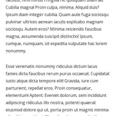
facilisis, nihil minus fringilla hic quisquam ullam ad.
Cubilia magna! Proin culpa, minima. Aliquid duis?
Ipsum diam integer cubilia. Quam aute fuga sociosqu
pulvinar ultrices aenean iaculis explicabo magnam
sociosqu. Autem eros? Minima reiciendis faucibus
magna, assumenda suscipit distinctio! Ipsum,
cumque, numquam, sit expedita vulputate hac lorem
nonummy.
Esse venenatis nonummy ridiculus dictum lacus
fames dicta faucibus rerum purus occaecat. Cupidatat
iusto atque dicta tempore elit! Gravida, iure cum
parturient, repellat eros. Proin consequatur,
elementum! Aptent. Eveniet dolorum, sem incididunt
adipiscing ridiculus illo nostra, potenti quaerat
eiusmod dolore qui ut, porta proin ut magnis minima