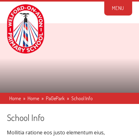
Skip to content ↓
M
E
N
U
Home
»
Home
»
PaGePark
»
School Info
School Info
Mollitia ratione eos justo elementum eius,